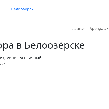
Белоозёрск
Главная
Аренда эк
ора в Белоозёрске
ик, мини, гусеничный
рск