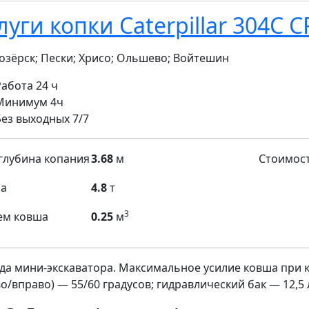
луги копки Caterpillar 304С C
озёрск; Пески; Хрисо; Ольшево; Войтешин
Работа
24 ч
Мин
имум
4ч
Без выходных
7/7
глубина копания
3.68
м
Стоимос
а
4.8
т
3
ем ковша
0.25
м
да мини-экскаватора. Максимальное усилие ковша при к
о/вправо) — 55/60 градусов; гидравлический бак — 12,5 л