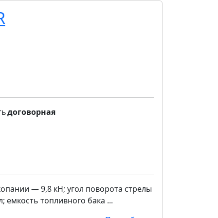
R
ть
договорная
опании — 9,8 кН; угол поворота стрелы
; емкость топливного бака ...