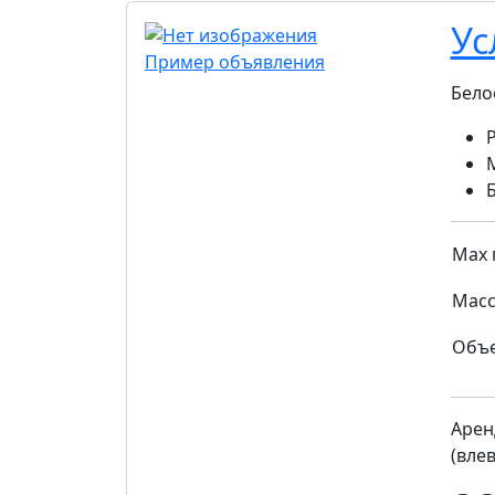
Ус
Пример объявления
Бело
Max 
Масс
Объ
Арен
(влев