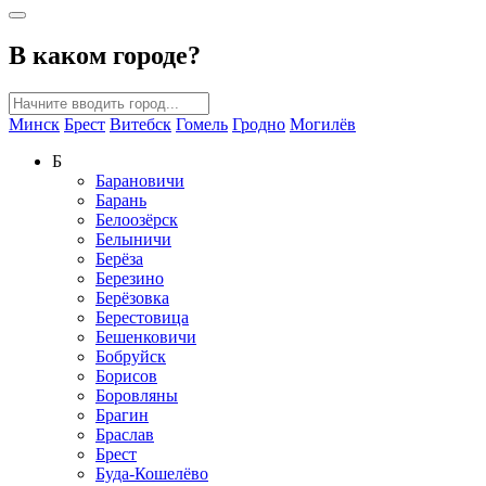
В каком городе?
Минск
Брест
Витебск
Гомель
Гродно
Могилёв
Б
Барановичи
Барань
Белоозёрск
Белыничи
Берёза
Березино
Берёзовка
Берестовица
Бешенковичи
Бобруйск
Борисов
Боровляны
Брагин
Браслав
Брест
Буда-Кошелёво