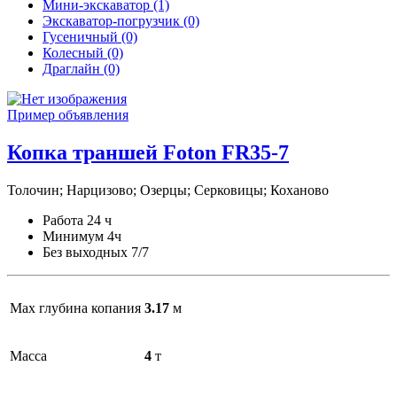
Мини-экскаватор (1)
Экскаватор-погрузчик (0)
Гусеничный (0)
Колесный (0)
Драглайн (0)
Пример объявления
Копка траншей Foton FR35-7
Толочин; Нарцизово; Озерцы; Серковицы; Коханово
Работа
24 ч
Мин
имум
4ч
Без выходных
7/7
Max глубина копания
3.17
м
Масса
4
т