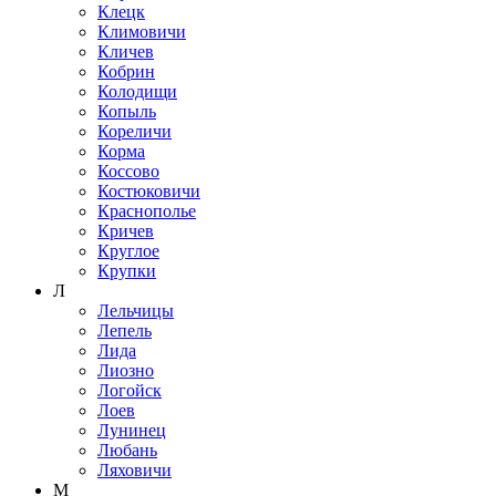
Клецк
Климовичи
Кличев
Кобрин
Колодищи
Копыль
Кореличи
Корма
Коссово
Костюковичи
Краснополье
Кричев
Круглое
Крупки
Л
Лельчицы
Лепель
Лида
Лиозно
Логойск
Лоев
Лунинец
Любань
Ляховичи
М