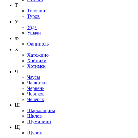
Т
Толочин
Туров
У
Узда
Ушачи
Ф
Фаниполь
Х
Хатежино
Хойники
Хотимск
Ч
Чаусы
Чашники
Червень
Чериков
Чечерск
Ш
Шарковщина
Шклов
Шумилино
Щ
Щучин