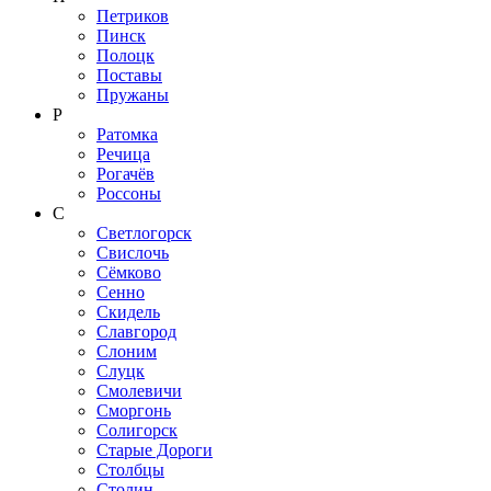
Петриков
Пинск
Полоцк
Поставы
Пружаны
Р
Ратомка
Речица
Рогачёв
Россоны
С
Светлогорск
Свислочь
Сёмково
Сенно
Скидель
Славгород
Слоним
Слуцк
Смолевичи
Сморгонь
Солигорск
Старые Дороги
Столбцы
Столин