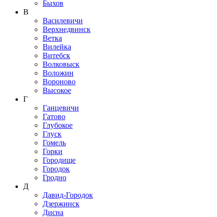
Быхов
В
Василевичи
Верхнедвинск
Ветка
Вилейка
Витебск
Волковыск
Воложин
Вороново
Высокое
Г
Ганцевичи
Гатово
Глубокое
Глуск
Гомель
Горки
Городище
Городок
Гродно
Д
Давид-Городок
Дзержинск
Дисна