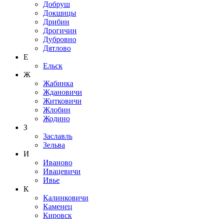
Добруш
Докшицы
Дрибин
Дрогичин
Дубровно
Дятлово
Е
Ельск
Ж
Жабинка
Ждановичи
Житковичи
Жлобин
Жодино
З
Заславль
Зельва
И
Иваново
Ивацевичи
Ивье
К
Калинковичи
Каменец
Кировск