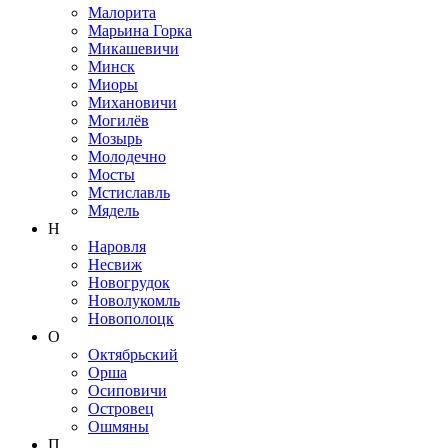
Малорита
Марьина Горка
Микашевичи
Минск
Миоры
Михановичи
Могилёв
Мозырь
Молодечно
Мосты
Мстиславль
Мядель
Н
Наровля
Несвиж
Новогрудок
Новолукомль
Новополоцк
О
Октябрьский
Орша
Осиповичи
Островец
Ошмяны
П